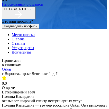
На основании
0
отзывов
ОСТАВИТЬ ОТЗЫВ
Это ваш профиль?
Подтвердить профиль
Место приема
О враче
Отзывы
Услуги, цены
Документы
Принимает
в клиниках
Oskar
г Воронеж, пр-кт Ленинский, д 7
0.0
О враче
Ветеринарный врач
Полина Камардина
оказывает широкий спектр ветеринарных услуг.
Полина Камардина — грумер зоосалона Oskar. Она выполняет