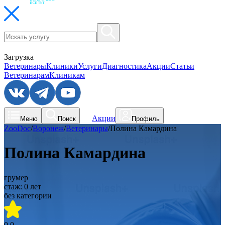
Загрузка
Ветеринары
Клиники
Услуги
Диагностика
Акции
Статьи
Ветеринарам
Клиникам
Акции
Меню
Поиск
Профиль
ZooDoc
/
Воронеж
/
Ветеринары
/
Полина Камардина
Полина Камардина
грумер
стаж:
0
лет
без категории
0.0