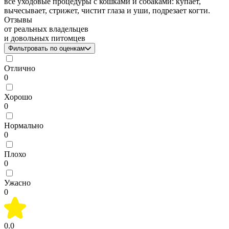
все уходовые процедуры с кошками и собаками: купает,
вычесывает, стрижет, чистит глаза и уши, подрезает когти.
Отзывы
от реальных владельцев
и довольных питомцев
Фильтровать по оценкам
Отлично
0
Хорошо
0
Нормально
0
Плохо
0
Ужасно
0
0.0