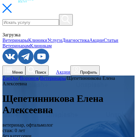
Загрузка
Ветеринары
Клиники
Услуги
Диагностика
Акции
Статьи
Ветеринарам
Клиникам
Акции
Меню
Поиск
Профиль
ZooDoc
/
Воронеж
/
Ветеринары
/
Щепетинникова Елена
Алексеевна
Щепетинникова Елена
Алексеевна
ветеринар, офтальмолог
стаж:
0
лет
без категории