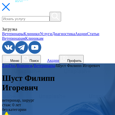
Загрузка
Ветеринары
Клиники
Услуги
Диагностика
Акции
Статьи
Ветеринарам
Клиникам
Акции
Меню
Поиск
Профиль
ZooDoc
/
Воронеж
/
Ветеринары
/
Шуст Филипп Игоревич
Шуст Филипп
Игоревич
ветеринар, хирург
стаж:
0
лет
без категории