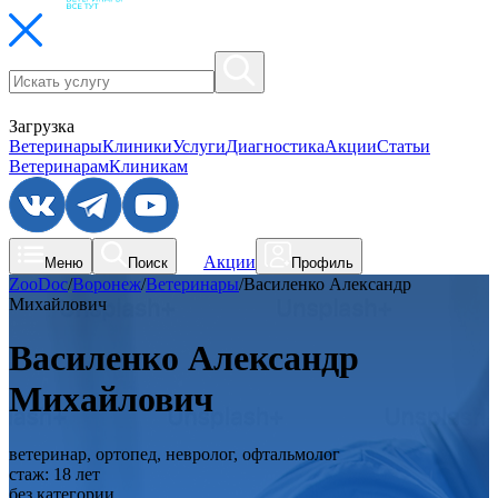
Загрузка
Ветеринары
Клиники
Услуги
Диагностика
Акции
Статьи
Ветеринарам
Клиникам
Акции
Меню
Поиск
Профиль
ZooDoc
/
Воронеж
/
Ветеринары
/
Василенко Александр
Михайлович
Василенко Александр
Михайлович
ветеринар, ортопед, невролог, офтальмолог
стаж:
18
лет
без категории