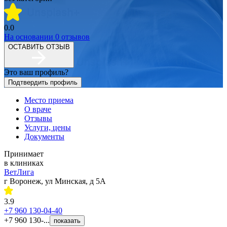
0.0
На основании
0
отзывов
ОСТАВИТЬ ОТЗЫВ
Это ваш профиль?
Подтвердить профиль
Место приема
О враче
Отзывы
Услуги, цены
Документы
Принимает
в клиниках
ВетЛига
г Воронеж, ул Минская, д 5А
3.9
+7 960 130-04-40
+7 960 130-...
показать