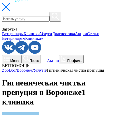
Загрузка
Ветеринары
Клиники
Услуги
Диагностика
Акции
Статьи
Ветеринарам
Клиникам
Акции
Меню
Поиск
Профиль
ВЕТПОМОЩЬ
ZooDoc
/
Воронеж
/
Услуги
/
Гигиеническая чистка препуция
Гигиеническая чистка
препуция в Воронеже
1
клиника