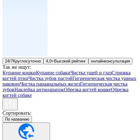
24/7
Круглосуточно
4,0+
Высокий рейтинг
онлайн
консультация
Так же ищут:
Купание кошки
Купание собаки
Чистка ушей и глаз
Стрижка
когтей птиц
Чистка зубов пастой
Гигиеническая чистка ушных
раковин
Чистка параанальных желез
Гигиеническая чистка
зубов
Наклейка антицарапок
Обрезка когтей кошке
Обрезка
когтей собаке
Сортировать:
По названию