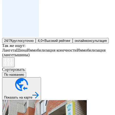
24/7
Круглосуточно
4,0+
Высокий рейтинг
онлайн
консультация
Так же ищут:
Лангета
Шина
Иммобилизация конечности
Иммобилизация
(лангеты
шины)
Сортировать:
По названию
Показать на карте