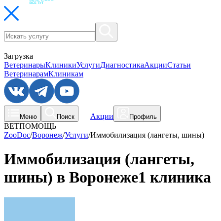
Загрузка
Ветеринары
Клиники
Услуги
Диагностика
Акции
Статьи
Ветеринарам
Клиникам
Акции
Меню
Поиск
Профиль
ВЕТПОМОЩЬ
ZooDoc
/
Воронеж
/
Услуги
/
Иммобилизация (лангеты, шины)
Иммобилизация (лангеты,
шины) в Воронеже
1 клиника