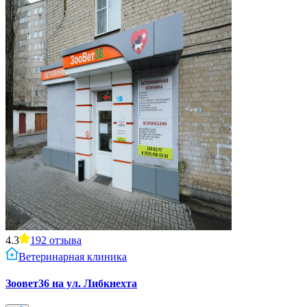
4.3
192
отзыва
Ветеринарная клиника
Зоовет36 на ул. Либкнехта