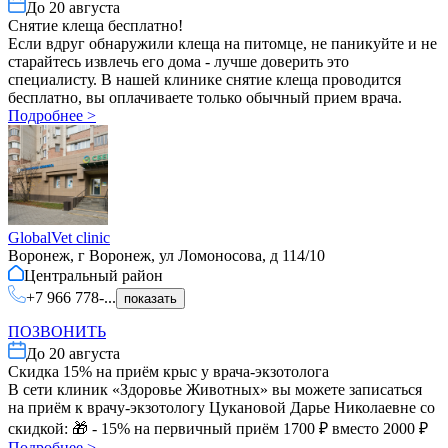
До
20 августа
Cнятие клеща бесплатно!
Если вдруг обнаружили клеща на питомце, не паникуйте и не
старайтесь извлечь его дома - лучше доверить это
специалисту. В нашей клинике снятие клеща проводится
бесплатно, вы оплачиваете только обычный прием врача.
Подробнее
>
GlobalVet clinic
Воронеж, г Воронеж, ул Ломоносова, д 114/10
Центральный
район
+7 966 778-...
показать
ПОЗВОНИТЬ
До
20 августа
Скидка 15% на приём крыс у врача-экзотолога
В сети клиник «Здоровье Животных» вы можете записаться
на приём к врачу-экзотологу Цукановой Дарье Николаевне со
скидкой: 🎁 - 15% на первичный приём 1700 ₽ вместо 2000 ₽
Подробнее
>