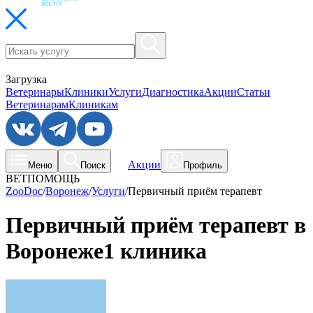
Загрузка
Ветеринары
Клиники
Услуги
Диагностика
Акции
Статьи
Ветеринарам
Клиникам
Акции
Меню
Поиск
Профиль
ВЕТПОМОЩЬ
ZooDoc
/
Воронеж
/
Услуги
/
Первичный приём терапевт
Первичный приём терапевт в
Воронеже
1 клиника