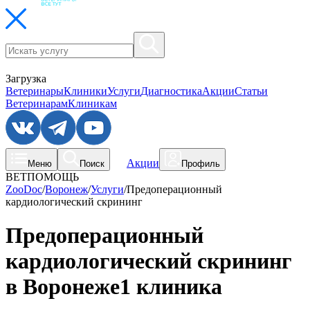
Загрузка
Ветеринары
Клиники
Услуги
Диагностика
Акции
Статьи
Ветеринарам
Клиникам
Акции
Меню
Поиск
Профиль
ВЕТПОМОЩЬ
ZooDoc
/
Воронеж
/
Услуги
/
Предоперационный
кардиологический скрининг
Предоперационный
кардиологический скрининг
в Воронеже
1 клиника