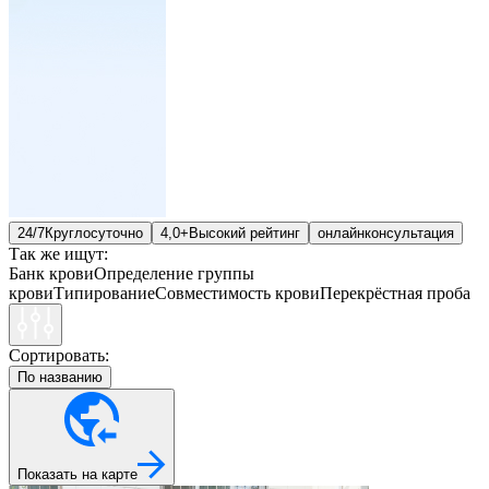
24/7
Круглосуточно
4,0+
Высокий рейтинг
онлайн
консультация
Так же ищут:
Банк крови
Определение группы
крови
Типирование
Совместимость крови
Перекрёстная проба
Сортировать:
По названию
Показать на карте