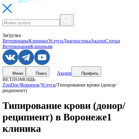
Загрузка
Ветеринары
Клиники
Услуги
Диагностика
Акции
Статьи
Ветеринарам
Клиникам
Акции
Меню
Поиск
Профиль
ВЕТПОМОЩЬ
ZooDoc
/
Воронеж
/
Услуги
/
Типирование крови (донор/
реципиент)
Типирование крови (донор/
реципиент) в Воронеже
1
клиника