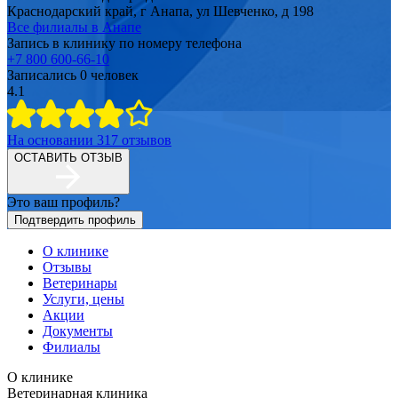
Краснодарский край, г Анапа, ул Шевченко, д 198
Все филиалы в
Анапе
Запись в клинику по номеру телефона
+7 800 600-66-10
Записались
0
человек
4.1
На основании
317
отзывов
ОСТАВИТЬ ОТЗЫВ
Это ваш профиль?
Подтвердить профиль
О клинике
Отзывы
Ветеринары
Услуги, цены
Акции
Документы
Филиалы
О клинике
Ветеринарная клиника