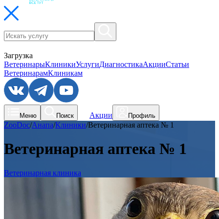
Загрузка
Ветеринары
Клиники
Услуги
Диагностика
Акции
Статьи
Ветеринарам
Клиникам
Акции
Меню
Поиск
Профиль
ZooDoc
/
Анапа
/
Клиники
/
Ветеринарная аптека № 1
Ветеринарная аптека № 1
Ветеринарная клиника