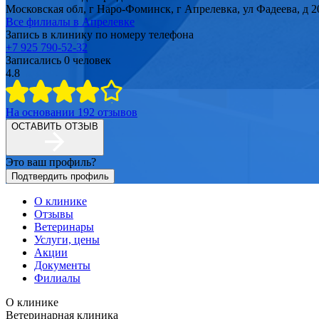
Московская обл, г Наро-Фоминск, г Апрелевка, ул Фадеева, д 2
Все филиалы в
Апрелевке
Запись в клинику по номеру телефона
+7 925 790-52-32
Записались
0
человек
4.8
На основании
192
отзывов
ОСТАВИТЬ ОТЗЫВ
Это ваш профиль?
Подтвердить профиль
О клинике
Отзывы
Ветеринары
Услуги, цены
Акции
Документы
Филиалы
О клинике
Ветеринарная клиника