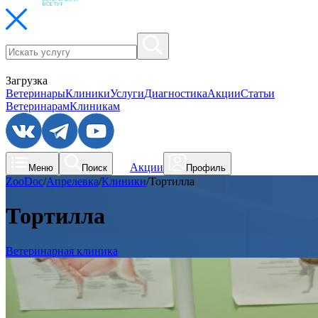
Загрузка
Ветеринары
Клиники
Услуги
Диагностика
Акции
Статьи
Ветеринарам
Клиникам
Акции
Меню
Поиск
Профиль
ZooDoc
/
Апрелевка
/
Клиники
/
Тортилла
Тортилла
Ветеринарная клиника