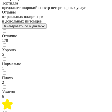
Тортилла
предлагает широкий спектр ветеринарных услуг.
Отзывы
от реальных владельцев
и довольных питомцев
Фильтровать по оценкам
Отлично
178
Хорошо
5
Нормально
1
Плохо
2
Ужасно
6