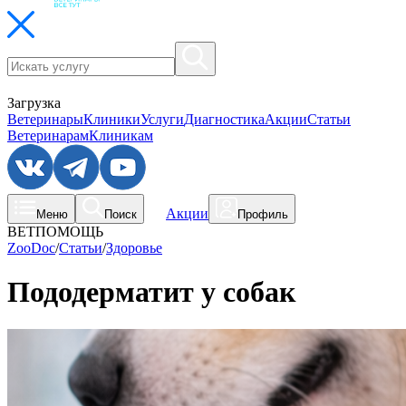
Загрузка
Ветеринары
Клиники
Услуги
Диагностика
Акции
Статьи
Ветеринарам
Клиникам
Акции
Меню
Поиск
Профиль
ВЕТПОМОЩЬ
ZooDoc
/
Статьи
/
Здоровье
Пододерматит у собак