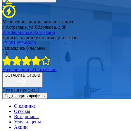
Мгновенное подтверждение записи
г Астрахань, ул Яблочкова, д 38
Все филиалы в
Астрахани
Запись в клинику по номеру телефона
+7 851 299-66-94
Записались
0
человек
4.6
На основании
212
отзывов
ОСТАВИТЬ ОТЗЫВ
Это ваш профиль?
Подтвердить профиль
О клинике
Отзывы
Ветеринары
Услуги, цены
Акции