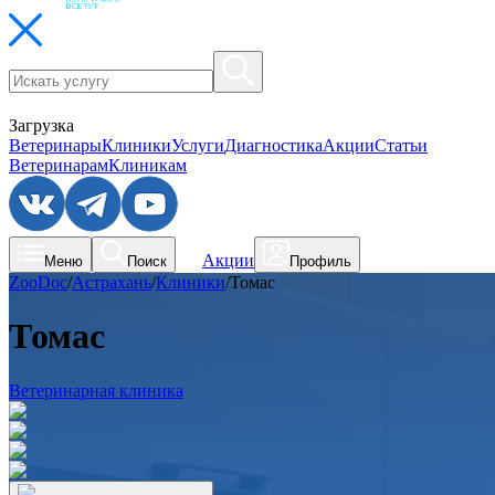
Загрузка
Ветеринары
Клиники
Услуги
Диагностика
Акции
Статьи
Ветеринарам
Клиникам
Акции
Меню
Поиск
Профиль
ZooDoc
/
Астрахань
/
Клиники
/
Томас
Томас
Ветеринарная клиника