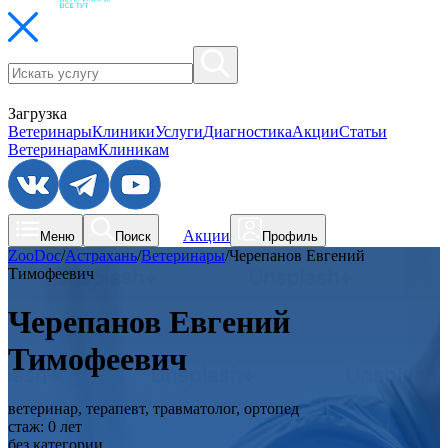
Загрузка
Ветеринары
Клиники
Услуги
Диагностика
Акции
Статьи
Ветеринарам
Клиникам
Акции
Меню
Поиск
Профиль
ZooDoc
/
Астрахань
/
Ветеринары
/
Черепанов Евгений
Тимофеевич
Черепанов Евгений
Тимофеевич
ветеринар, терапевт, травматолог, ортопед
стаж:
0
лет
без категории