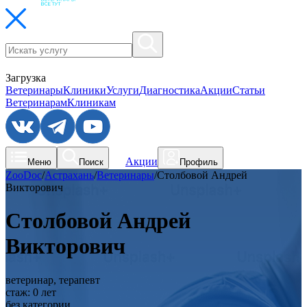
Загрузка
Ветеринары
Клиники
Услуги
Диагностика
Акции
Статьи
Ветеринарам
Клиникам
Акции
Меню
Поиск
Профиль
ZooDoc
/
Астрахань
/
Ветеринары
/
Столбовой Андрей
Викторович
Столбовой Андрей
Викторович
ветеринар, терапевт
стаж:
0
лет
без категории