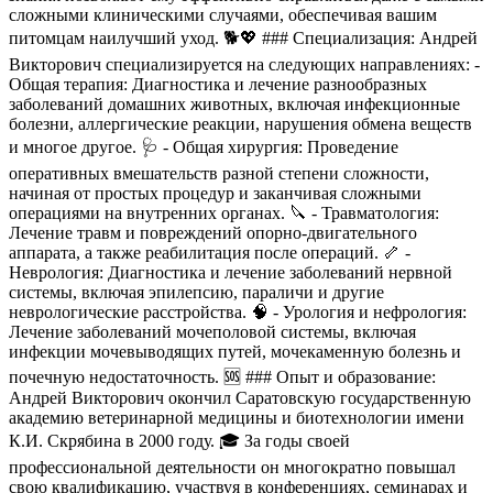
сложными клиническими случаями, обеспечивая вашим
питомцам наилучший уход. 🐕💖 ### Специализация: Андрей
Викторович специализируется на следующих направлениях: -
Общая терапия: Диагностика и лечение разнообразных
заболеваний домашних животных, включая инфекционные
болезни, аллергические реакции, нарушения обмена веществ
и многое другое. 🩺 - Общая хирургия: Проведение
оперативных вмешательств разной степени сложности,
начиная от простых процедур и заканчивая сложными
операциями на внутренних органах. 🔪 - Травматология:
Лечение травм и повреждений опорно-двигательного
аппарата, а также реабилитация после операций. 🦴 -
Неврология: Диагностика и лечение заболеваний нервной
системы, включая эпилепсию, параличи и другие
неврологические расстройства. 🧠 - Урология и нефрология:
Лечение заболеваний мочеполовой системы, включая
инфекции мочевыводящих путей, мочекаменную болезнь и
почечную недостаточность. 🆘 ### Опыт и образование:
Андрей Викторович окончил Саратовскую государственную
академию ветеринарной медицины и биотехнологии имени
К.И. Скрябина в 2000 году. 🎓 За годы своей
профессиональной деятельности он многократно повышал
свою квалификацию, участвуя в конференциях, семинарах и