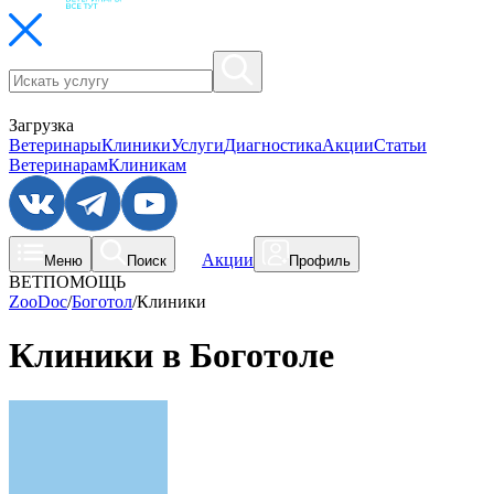
Загрузка
Ветеринары
Клиники
Услуги
Диагностика
Акции
Статьи
Ветеринарам
Клиникам
Акции
Меню
Поиск
Профиль
ВЕТПОМОЩЬ
ZooDoc
/
Боготол
/
Клиники
Клиники в Боготоле