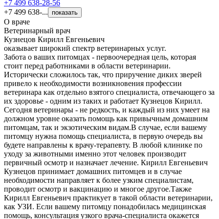
+7 499 638-28-56
+7 499 638-...
показать
О враче
Ветеринарный врач
Кузнецов Кирилл Евгеньевич
оказывает широкий спектр ветеринарных услуг.
Забота о ваших питомцах - первоочередная цель, которая
стоит перед работниками в области ветеринарии.
Исторически сложилось так, что приручение диких зверей
привело к необходимости возникновения профессии
ветеринара как отдельно взятого специалиста, отвечающего за
их здоровье - одним из таких и работает Кузнецов Кирилл.
Сегодня ветеринары - не редкость, и каждый из них умеет на
должном уровне оказать помощь как привычным домашним
питомцам, так и экзотическим видам.В случае, если вашему
питомцу нужна помощь специалиста, в первую очередь вы
будете направлены к врачу-терапевту. В любой клинике по
уходу за животными именно этот человек производит
первичный осмотр и назначает лечение. Кирилл Евгеньевич
Кузнецов принимает домашних питомцев и в случае
необходимости направляет к более узким специалистам,
проводит осмотр и вакцинацию и многое другое.Также
Кирилл Евгеньевич практикует в такой области ветеринарии,
как УЗИ. Если вашему питомцу понадобилась медицинская
помощь, консультация узкого врача-специалиста окажется