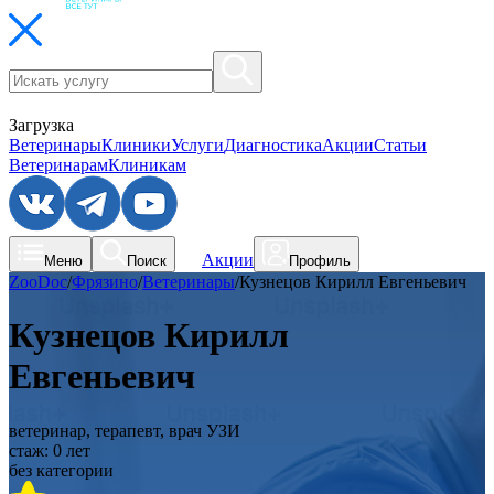
Загрузка
Ветеринары
Клиники
Услуги
Диагностика
Акции
Статьи
Ветеринарам
Клиникам
Акции
Меню
Поиск
Профиль
ZooDoc
/
Фрязино
/
Ветеринары
/
Кузнецов Кирилл Евгеньевич
Кузнецов Кирилл
Евгеньевич
ветеринар, терапевт, врач УЗИ
стаж:
0
лет
без категории