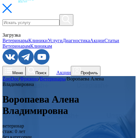
Загрузка
Ветеринары
Клиники
Услуги
Диагностика
Акции
Статьи
Ветеринарам
Клиникам
Акции
Меню
Поиск
Профиль
ZooDoc
/
Фрязино
/
Ветеринары
/
Воропаева Алена
Владимировна
Воропаева Алена
Владимировна
ветеринар
стаж:
0
лет
без категории