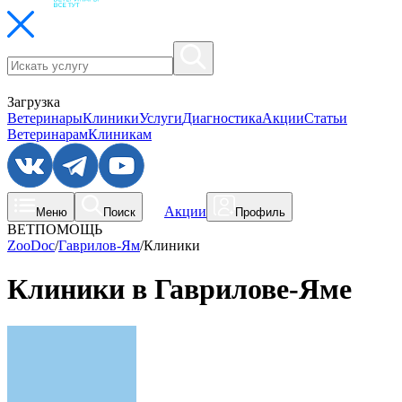
Загрузка
Ветеринары
Клиники
Услуги
Диагностика
Акции
Статьи
Ветеринарам
Клиникам
Акции
Меню
Поиск
Профиль
ВЕТПОМОЩЬ
ZooDoc
/
Гаврилов-Ям
/
Клиники
Клиники в Гаврилове-Яме