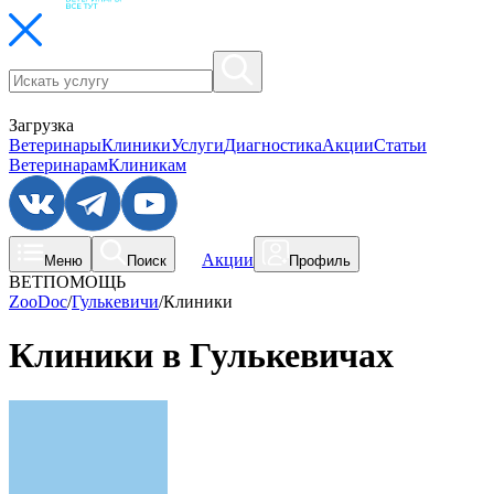
Загрузка
Ветеринары
Клиники
Услуги
Диагностика
Акции
Статьи
Ветеринарам
Клиникам
Акции
Меню
Поиск
Профиль
ВЕТПОМОЩЬ
ZooDoc
/
Гулькевичи
/
Клиники
Клиники в Гулькевичах