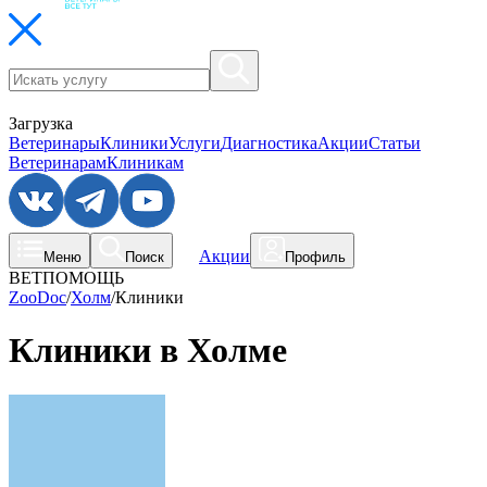
Загрузка
Ветеринары
Клиники
Услуги
Диагностика
Акции
Статьи
Ветеринарам
Клиникам
Акции
Меню
Поиск
Профиль
ВЕТПОМОЩЬ
ZooDoc
/
Холм
/
Клиники
Клиники в Холме