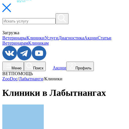
Загрузка
Ветеринары
Клиники
Услуги
Диагностика
Акции
Статьи
Ветеринарам
Клиникам
Акции
Меню
Поиск
Профиль
ВЕТПОМОЩЬ
ZooDoc
/
Лабытнанги
/
Клиники
Клиники в Лабытнангах