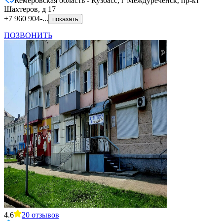
Кемеровская область - Кузбасс, г Междуреченск, пр-кт
Шахтеров, д 17
+7 960 904-...
показать
ПОЗВОНИТЬ
4.6
20
отзывов