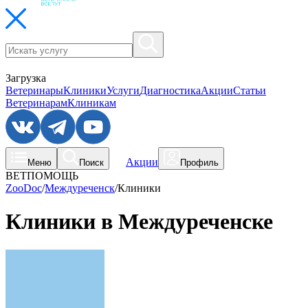
Загрузка
Ветеринары
Клиники
Услуги
Диагностика
Акции
Статьи
Ветеринарам
Клиникам
Акции
Меню
Поиск
Профиль
ВЕТПОМОЩЬ
ZooDoc
/
Междуреченск
/
Клиники
Клиники в Междуреченске