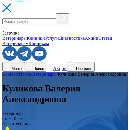
Загрузка
Ветеринары
Клиники
Услуги
Диагностика
Акции
Статьи
Ветеринарам
Клиникам
Акции
Меню
Поиск
Профиль
ZooDoc
/
Псков
/
Ветеринары
/
Куликова Валерия Александровна
Куликова Валерия
Александровна
ветеринар
стаж:
0
лет
без категории