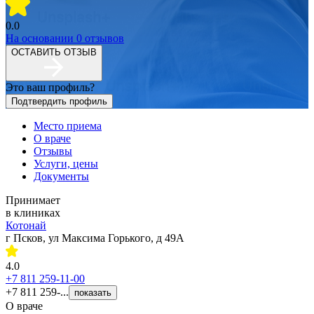
0.0
На основании
0
отзывов
ОСТАВИТЬ ОТЗЫВ
Это ваш профиль?
Подтвердить профиль
Место приема
О враче
Отзывы
Услуги, цены
Документы
Принимает
в клиниках
Котонай
г Псков, ул Максима Горького, д 49А
4.0
+7 811 259-11-00
+7 811 259-...
показать
О враче