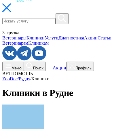
Загрузка
Ветеринары
Клиники
Услуги
Диагностика
Акции
Статьи
Ветеринарам
Клиникам
Акции
Меню
Поиск
Профиль
ВЕТПОМОЩЬ
ZooDoc
/
Рудня
/
Клиники
Клиники в Рудне