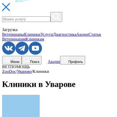
Загрузка
Ветеринары
Клиники
Услуги
Диагностика
Акции
Статьи
Ветеринарам
Клиникам
Акции
Меню
Поиск
Профиль
ВЕТПОМОЩЬ
ZooDoc
/
Уварово
/
Клиники
Клиники в Уварове