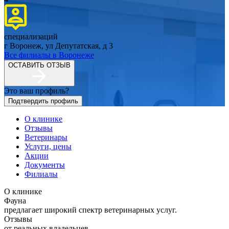
специализаций
г Воронеж, ул Депутатская, д 3
Все филиалы в
Воронеже
ОСТАВИТЬ ОТЗЫВ
Это ваш профиль?
Подтвердить профиль
О клинике
Отзывы
Ветеринары
Услуги, цены
Акции
Документы
Филиалы
О клинике
Фауна
предлагает широкий спектр ветеринарных услуг.
Отзывы
от реальных владельцев