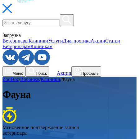
Загрузка
Ветеринары
Клиники
Услуги
Диагностика
Акции
Статьи
Ветеринарам
Клиникам
Акции
Меню
Поиск
Профиль
ZooDoc
/
Воронеж
/
Клиники
/
Фауна
Фауна
Мгновенное подтверждение записи
ветеринары
4