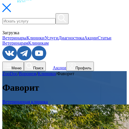
Загрузка
Ветеринары
Клиники
Услуги
Диагностика
Акции
Статьи
Ветеринарам
Клиникам
Акции
Меню
Поиск
Профиль
ZooDoc
/
Воронеж
/
Клиники
/
Фаворит
Фаворит
Ветеринарная клиника