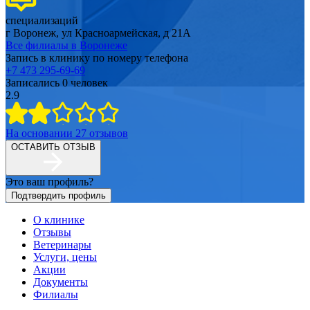
специализаций
г Воронеж, ул Красноармейская, д 21А
Все филиалы в
Воронеже
Запись в клинику по номеру телефона
+7 473 295-69-69
Записались
0
человек
2.9
На основании
27
отзывов
ОСТАВИТЬ ОТЗЫВ
Это ваш профиль?
Подтвердить профиль
О клинике
Отзывы
Ветеринары
Услуги, цены
Акции
Документы
Филиалы