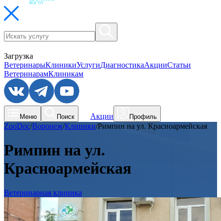
Загрузка
Ветеринары
Клиники
Услуги
Диагностика
Акции
Статьи
Ветеринарам
Клиникам
Акции
Меню
Поиск
Профиль
ZooDoc
/
Воронеж
/
Клиники
/
Римпин на ул. Красноармейская
Римпин на ул.
Красноармейская
Ветеринарная клиника