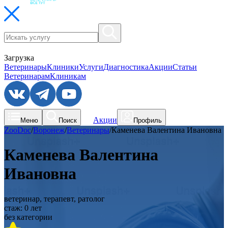
Загрузка
Ветеринары
Клиники
Услуги
Диагностика
Акции
Статьи
Ветеринарам
Клиникам
Акции
Меню
Поиск
Профиль
ZooDoc
/
Воронеж
/
Ветеринары
/
Каменева Валентина Ивановна
Каменева Валентина
Ивановна
ветеринар, терапевт, ратолог
стаж:
0
лет
без категории