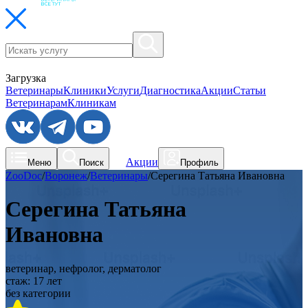
Загрузка
Ветеринары
Клиники
Услуги
Диагностика
Акции
Статьи
Ветеринарам
Клиникам
Акции
Меню
Поиск
Профиль
ZooDoc
/
Воронеж
/
Ветеринары
/
Серегина Татьяна Ивановна
Серегина Татьяна
Ивановна
ветеринар, нефролог, дерматолог
стаж:
17
лет
без категории