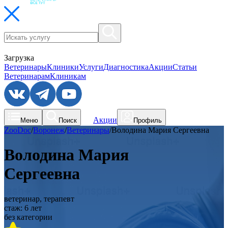
Загрузка
Ветеринары
Клиники
Услуги
Диагностика
Акции
Статьи
Ветеринарам
Клиникам
Акции
Меню
Поиск
Профиль
ZooDoc
/
Воронеж
/
Ветеринары
/
Володина Мария Сергеевна
Володина Мария
Сергеевна
ветеринар, терапевт
стаж:
6
лет
без категории