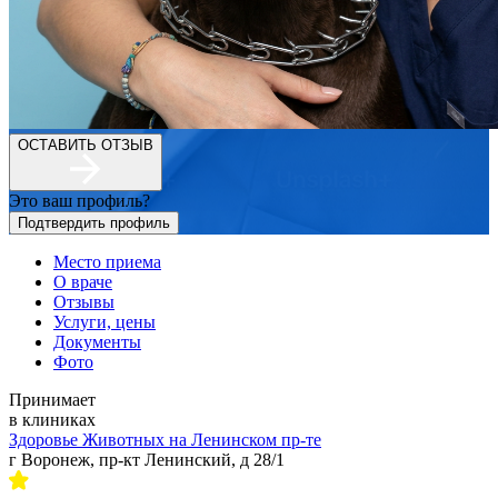
ОСТАВИТЬ ОТЗЫВ
Это ваш профиль?
Подтвердить профиль
Место приема
О враче
Отзывы
Услуги, цены
Документы
Фото
Принимает
в клиниках
Здоровье Животных на Ленинском пр-те
г Воронеж, пр-кт Ленинский, д 28/1