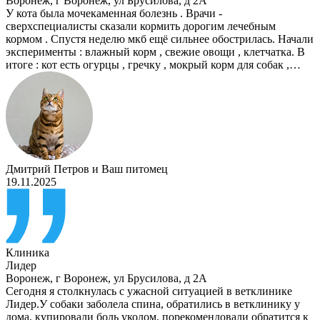
Воронеж
,
г Воронеж, ул Брусилова, д 2А
У кота была мочекаменная болезнь . Врачи -
сверхспециалисты сказали кормить дорогим лечебным
кормом . Спустя неделю мкб ещё сильнее обострилась. Начали
эксперименты : влажный корм , свежие овощи , клетчатка. В
итоге : кот есть огурцы , гречку , мокрый корм для собак ,…
Дмитрий Петров
и
Ваш питомец
19.11.2025
Клиника
Лидер
Воронеж
,
г Воронеж, ул Брусилова, д 2А
Сегодня я столкнулась с ужасной ситуацией в ветклинике
Лидер.У собаки заболела спина, обратились в ветклинику у
дома, купировали боль уколом, порекомендовали обратится к