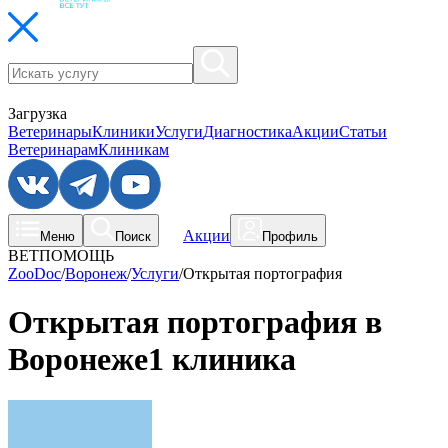
Загрузка
Ветеринары
Клиники
Услуги
Диагностика
Акции
Статьи
Ветеринарам
Клиникам
Акции
Меню
Поиск
Профиль
ВЕТПОМОЩЬ
ZooDoc
/
Воронеж
/
Услуги
/
Открытая портография
Открытая портография в
Воронеже
1 клиника