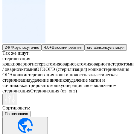
24/7
Круглосуточно
4,0+
Высокий рейтинг
онлайн
консультация
Так же ищут:
стерилизация
кошки
овариогистерэктомия
овариоэктомия
овариогистерэктоми
/ овариоэктомия
ОГЭ
ОГЭ (стерилизация) кошки
стерилизация
ОГЭ кошки
стерилизация кошки полостная
классическая
стерилизация
удаление яичников
удаление матки и
яичников
кастрировать кошку
операция «все включено» —
стерилизация
Стерилизация (оэ, огэ)
Сортировать:
По названию