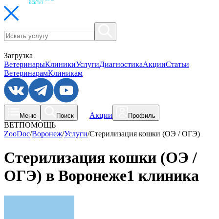
Загрузка
Ветеринары
Клиники
Услуги
Диагностика
Акции
Статьи
Ветеринарам
Клиникам
Акции
Меню
Поиск
Профиль
ВЕТПОМОЩЬ
ZooDoc
/
Воронеж
/
Услуги
/
Стерилизация кошки (ОЭ / ОГЭ)
Стерилизация кошки (ОЭ /
ОГЭ) в Воронеже
1 клиника