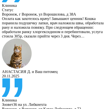
Клиника
Статус
Воронеж
,
г Воронеж, ул Ворошилова, д 38А
Оплата как захотелось врачу! Завышают ценник! Кошка
поранила подушечку лапки, врач наложила швы, обработала
рану и наложила повязку. При следующем обращении:
обработали ранку хлоргексидином и перебинтовали, услуга
стоила 305р, сказали прийти через 3 дня. Через…
АНАСТАСИЯ Д.
и
Ваш питомец
20.11.2025
Клиника
Зоовет36 на ул. Либкнехта
Воронеж
,
г Воронеж, ул Карла Либкнехта, д 72