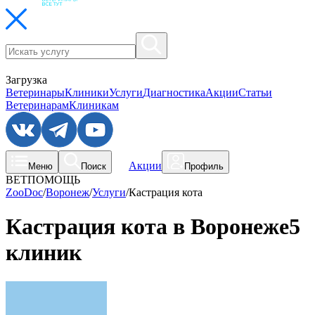
Загрузка
Ветеринары
Клиники
Услуги
Диагностика
Акции
Статьи
Ветеринарам
Клиникам
Акции
Меню
Поиск
Профиль
ВЕТПОМОЩЬ
ZooDoc
/
Воронеж
/
Услуги
/
Кастрация кота
Кастрация кота в Воронеже
5
клиник