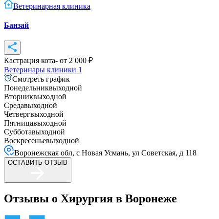
Ветеринарная клиника
Банзай
Кастрация кота
- от
2 000
₽
Ветеринары клиники
1
Смотреть график
Понедельник
выходной
Вторник
выходной
Среда
выходной
Четверг
выходной
Пятница
выходной
Суббота
выходной
Воскресенье
выходной
Воронежская обл, с Новая Усмань, ул Советская, д 118
ОСТАВИТЬ ОТЗЫВ
Отзывы о Хирургия в Воронеже