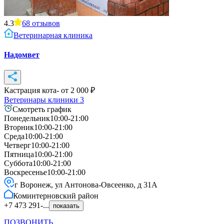
4.3
68
отзывов
Ветеринарная клиника
Надомвет
Кастрация кота
- от
2 000
₽
Ветеринары клиники
3
Смотреть график
Понедельник
10:00-21:00
Вторник
10:00-21:00
Среда
10:00-21:00
Четверг
10:00-21:00
Пятница
10:00-21:00
Суббота
10:00-21:00
Воскресенье
10:00-21:00
г Воронеж, ул Антонова-Овсеенко, д 31А
Коминтерновский
район
+7 473 291-...
показать
ПОЗВОНИТЬ