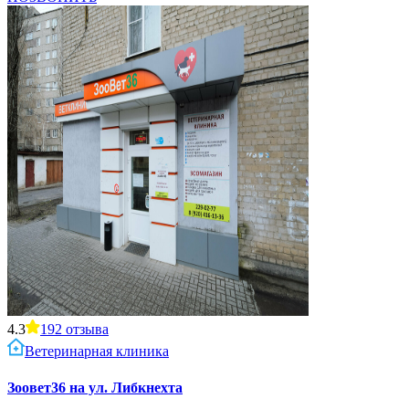
4.3
192
отзыва
Ветеринарная клиника
Зоовет36 на ул. Либкнехта