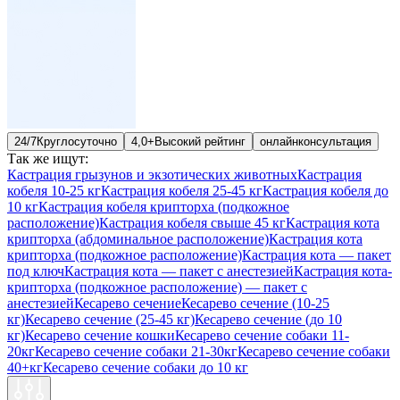
24/7
Круглосуточно
4,0+
Высокий рейтинг
онлайн
консультация
Так же ищут:
Кастрация грызунов и экзотических животных
Кастрация
кобеля 10-25 кг
Кастрация кобеля 25-45 кг
Кастрация кобеля до
10 кг
Кастрация кобеля крипторха (подкожное
расположение)
Кастрация кобеля свыше 45 кг
Кастрация кота
крипторха (абдоминальное расположение)
Кастрация кота
крипторха (подкожное расположение)
Кастрация кота — пакет
под ключ
Кастрация кота — пакет с анестезией
Кастрация кота-
крипторха (подкожное расположение) — пакет с
анестезией
Кесарево сечение
Кесарево сечение (10-25
кг)
Кесарево сечение (25-45 кг)
Кесарево сечение (до 10
кг)
Кесарево сечение кошки
Кесарево сечение собаки 11-
20кг
Кесарево сечение собаки 21-30кг
Кесарево сечение собаки
40+кг
Кесарево сечение собаки до 10 кг