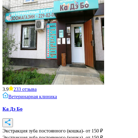
3.9
233
отзыва
Ветеринарная клиника
Ка Дэ Бо
Экстракция зуба постоянного (кошка)
- от
150
₽
Экстракция зуба постоянного (кошка)
- от
150
₽