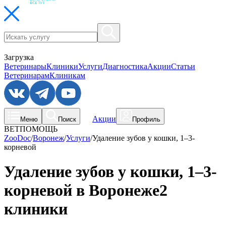
Загрузка
Ветеринары
Клиники
Услуги
Диагностика
Акции
Статьи
Ветеринарам
Клиникам
Акции
Меню
Поиск
Профиль
ВЕТПОМОЩЬ
ZooDoc
/
Воронеж
/
Услуги
/
Удаление зубов у кошки, 1–3-
корневой
Удаление зубов у кошки, 1–3-
корневой в Воронеже
2
клиники