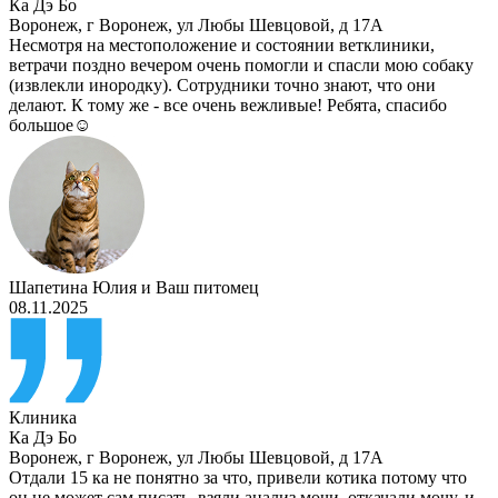
Ка Дэ Бо
Воронеж
,
г Воронеж, ул Любы Шевцовой, д 17А
Несмотря на местоположение и состоянии ветклиники,
ветрачи поздно вечером очень помогли и спасли мою собаку
(извлекли инородку). Сотрудники точно знают, что они
делают. К тому же - все очень вежливые! Ребята, спасибо
большое☺️
Шапетина Юлия
и
Ваш питомец
08.11.2025
Клиника
Ка Дэ Бо
Воронеж
,
г Воронеж, ул Любы Шевцовой, д 17А
Отдали 15 ка не понятно за что, привели котика потому что
он не может сам писать, взяли анализ мочи, откачали мочу, и