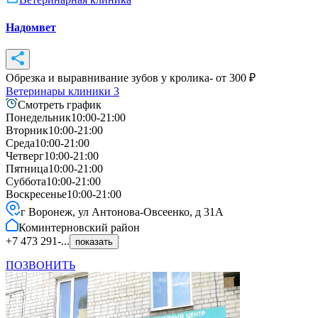
Надомвет
Обрезка и выравнивание зубов у кролика
- от
300
₽
Ветеринары клиники
3
Смотреть график
Понедельник
10:00-21:00
Вторник
10:00-21:00
Среда
10:00-21:00
Четверг
10:00-21:00
Пятница
10:00-21:00
Суббота
10:00-21:00
Воскресенье
10:00-21:00
г Воронеж, ул Антонова-Овсеенко, д 31А
Коминтерновский
район
+7 473 291-...
показать
ПОЗВОНИТЬ