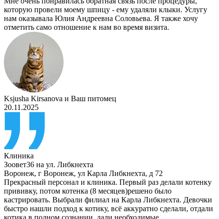
Мне очень понравилась обратная связь после процедуры,
которую провели моему шпицу - ему удаляли клыки. Услугу
нам оказывала Юлия Андреевна Соловьева. Я также хочу
отметить само отношение к нам во время визита.
Ksjusha Kirsanova
и
Ваш питомец
20.11.2025
Клиника
Зоовет36 на ул. Либкнехта
Воронеж
,
г Воронеж, ул Карла Либкнехта, д 72
Прекрасный персонал и клиника. Первый раз делали котенку
прививку, потом котенка (8 месяцев)решено было
кастрировать. Выбрали филиал на Карла Либкнехта. Девочки
быстро нашли подход к котику, всё аккуратно сделали, отдали
котика в полном сознании, дали необходимые…