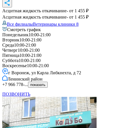
Асцитная жидкость откачивание
- от
1 455
₽
Асцитная жидкость откачивание
- от
1 455
₽
Все филиалы
Ветеринары клиники
8
Смотреть график
Понедельник
10:00-21:00
Вторник
10:00-21:00
Среда
10:00-21:00
Четверг
10:00-21:00
Пятница
10:00-21:00
Суббота
10:00-21:00
Воскресенье
10:00-21:00
г Воронеж, ул Карла Либкнехта, д 72
Ленинский
район
+7 966 778-...
показать
ПОЗВОНИТЬ