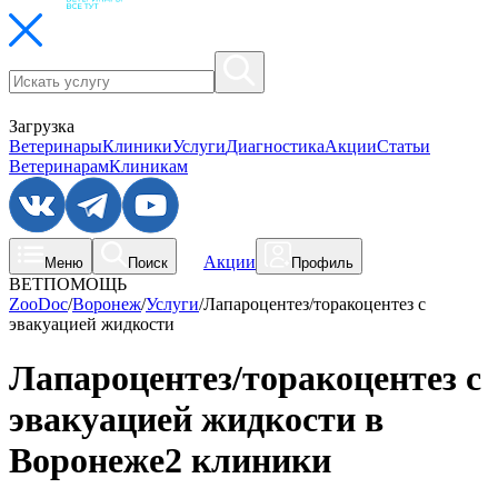
Загрузка
Ветеринары
Клиники
Услуги
Диагностика
Акции
Статьи
Ветеринарам
Клиникам
Акции
Меню
Поиск
Профиль
ВЕТПОМОЩЬ
ZooDoc
/
Воронеж
/
Услуги
/
Лапароцентез/торакоцентез с
эвакуацией жидкости
Лапароцентез/торакоцентез с
эвакуацией жидкости в
Воронеже
2 клиники