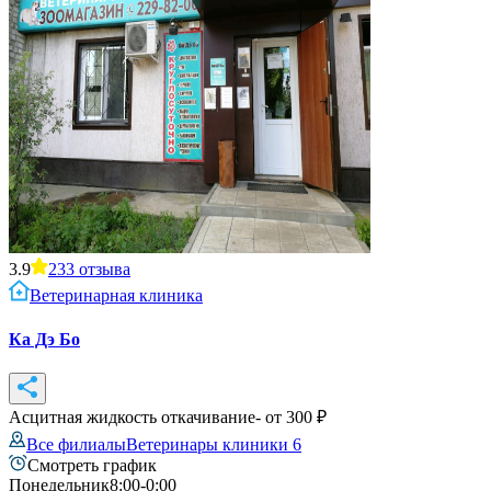
3.9
233
отзыва
Ветеринарная клиника
Ка Дэ Бо
Асцитная жидкость откачивание
- от
300
₽
Все филиалы
Ветеринары клиники
6
Смотреть график
Понедельник
8:00-0:00