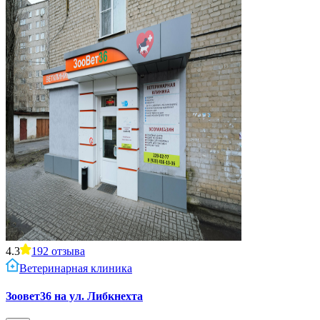
4.3
192
отзыва
Ветеринарная клиника
Зоовет36 на ул. Либкнехта