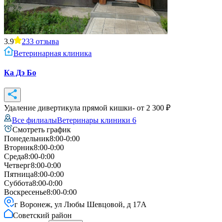
3.9
233
отзыва
Ветеринарная клиника
Ка Дэ Бо
Удаление дивертикула прямой кишки
- от
2 300
₽
Все филиалы
Ветеринары клиники
6
Смотреть график
Понедельник
8:00-0:00
Вторник
8:00-0:00
Среда
8:00-0:00
Четверг
8:00-0:00
Пятница
8:00-0:00
Суббота
8:00-0:00
Воскресенье
8:00-0:00
г Воронеж, ул Любы Шевцовой, д 17А
Советский
район