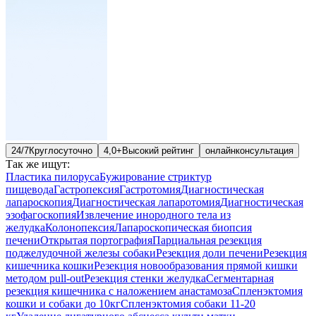
24/7
Круглосуточно
4,0+
Высокий рейтинг
онлайн
консультация
Так же ищут:
Пластика пилоруса
Бужирование стриктур
пищевода
Гастропексия
Гастротомия
Диагностическая
лапароскопия
Диагностическая лапаротомия
Диагностическая
эзофагоскопия
Извлечение инородного тела из
желудка
Колонопексия
Лапароскопическая биопсия
печени
Открытая портография
Парциальная резекция
поджелудочной железы собаки
Резекция доли печени
Резекция
кишечника кошки
Резекция новообразования прямой кишки
методом pull-out
Резекция стенки желудка
Сегментарная
резекция кишечника с наложением анастамоза
Спленэктомия
кошки и собаки до 10кг
Спленэктомия собаки 11-20