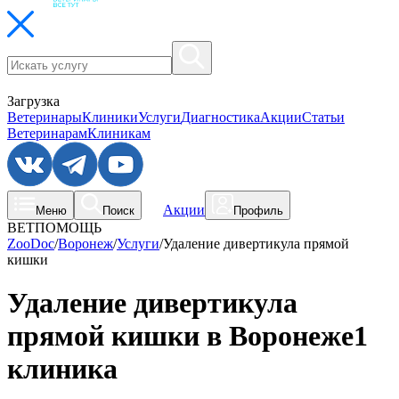
Загрузка
Ветеринары
Клиники
Услуги
Диагностика
Акции
Статьи
Ветеринарам
Клиникам
Акции
Меню
Поиск
Профиль
ВЕТПОМОЩЬ
ZooDoc
/
Воронеж
/
Услуги
/
Удаление дивертикула прямой
кишки
Удаление дивертикула
прямой кишки в Воронеже
1
клиника