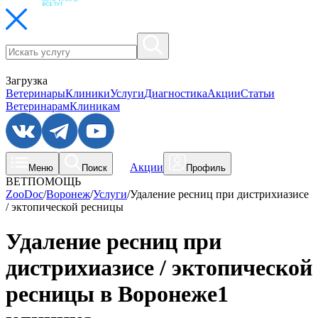
Загрузка
Ветеринары
Клиники
Услуги
Диагностика
Акции
Статьи
Ветеринарам
Клиникам
Акции
Меню
Поиск
Профиль
ВЕТПОМОЩЬ
ZooDoc
/
Воронеж
/
Услуги
/
Удаление ресниц при дистрихиазисе
/ эктопической ресницы
Удаление ресниц при
дистрихиазисе / эктопической
ресницы в Воронеже
1