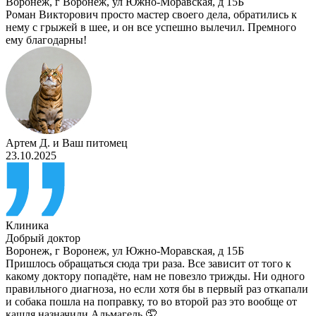
Воронеж
,
г Воронеж, ул Южно-Моравская, д 15Б
Роман Викторович просто мастер своего дела, обратились к
нему с грыжей в шее, и он все успешно вылечил. Премного
ему благодарны!
Артем Д.
и
Ваш питомец
23.10.2025
Клиника
Добрый доктор
Воронеж
,
г Воронеж, ул Южно-Моравская, д 15Б
Пришлось обращаться сюда три раза. Все зависит от того к
какому доктору попадёте, нам не повезло трижды. Ни одного
правильного диагноза, но если хотя бы в первый раз откапали
и собака пошла на поправку, то во второй раз это вообще от
кашля назначили Альмагель 🤦…