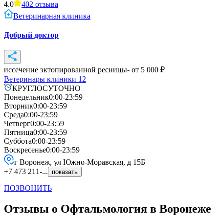
4.0
402
отзыва
Ветеринарная клиника
Добрый доктор
иссечение эктопированной ресницы
- от
5 000
₽
Ветеринары клиники
12
КРУГЛОСУТОЧНО
Понедельник
0:00-23:59
Вторник
0:00-23:59
Среда
0:00-23:59
Четверг
0:00-23:59
Пятница
0:00-23:59
Суббота
0:00-23:59
Воскресенье
0:00-23:59
г Воронеж, ул Южно-Моравская, д 15Б
+7 473 211-...
показать
ПОЗВОНИТЬ
Отзывы о Офтальмология в Воронеже