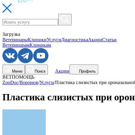
Загрузка
Ветеринары
Клиники
Услуги
Диагностика
Акции
Статьи
Ветеринарам
Клиникам
Акции
Меню
Поиск
Профиль
ВЕТПОМОЩЬ
ZooDoc
/
Воронеж
/
Услуги
/
Пластика слизистых при ороназально
Пластика слизистых при орон