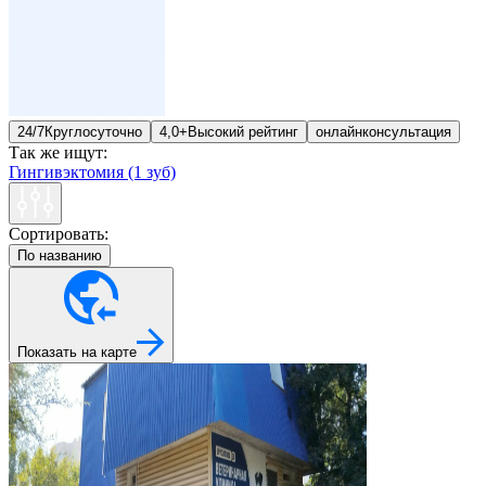
24/7
Круглосуточно
4,0+
Высокий рейтинг
онлайн
консультация
Так же ищут:
Гингивэктомия (1 зуб)
Сортировать:
По названию
Показать на карте