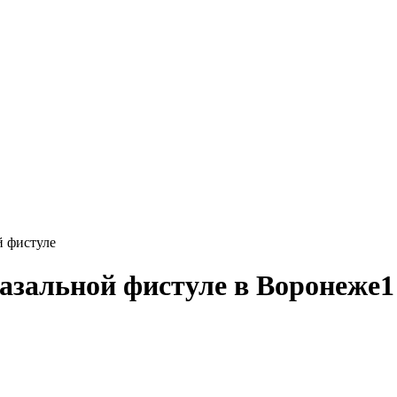
й фистуле
азальной фистуле в Воронеже
1