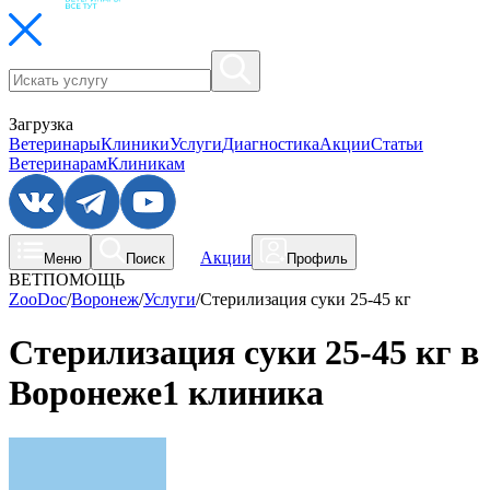
Загрузка
Ветеринары
Клиники
Услуги
Диагностика
Акции
Статьи
Ветеринарам
Клиникам
Акции
Меню
Поиск
Профиль
ВЕТПОМОЩЬ
ZooDoc
/
Воронеж
/
Услуги
/
Стерилизация суки 25-45 кг
Стерилизация суки 25-45 кг в
Воронеже
1 клиника