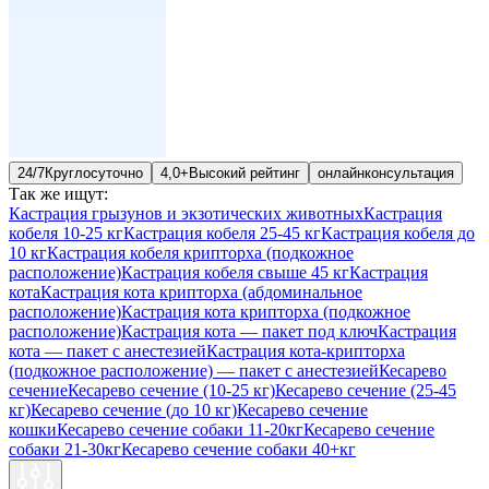
24/7
Круглосуточно
4,0+
Высокий рейтинг
онлайн
консультация
Так же ищут:
Кастрация грызунов и экзотических животных
Кастрация
кобеля 10-25 кг
Кастрация кобеля 25-45 кг
Кастрация кобеля до
10 кг
Кастрация кобеля крипторха (подкожное
расположение)
Кастрация кобеля свыше 45 кг
Кастрация
кота
Кастрация кота крипторха (абдоминальное
расположение)
Кастрация кота крипторха (подкожное
расположение)
Кастрация кота — пакет под ключ
Кастрация
кота — пакет с анестезией
Кастрация кота-крипторха
(подкожное расположение) — пакет с анестезией
Кесарево
сечение
Кесарево сечение (10-25 кг)
Кесарево сечение (25-45
кг)
Кесарево сечение (до 10 кг)
Кесарево сечение
кошки
Кесарево сечение собаки 11-20кг
Кесарево сечение
собаки 21-30кг
Кесарево сечение собаки 40+кг