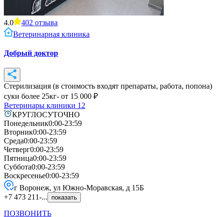
4.0
402
отзыва
Ветеринарная клиника
Добрый доктор
Стерилизация (в стоимость входят препараты, работа, попона)
суки более 25кг
- от
15 000
₽
Ветеринары клиники
12
КРУГЛОСУТОЧНО
Понедельник
0:00-23:59
Вторник
0:00-23:59
Среда
0:00-23:59
Четверг
0:00-23:59
Пятница
0:00-23:59
Суббота
0:00-23:59
Воскресенье
0:00-23:59
г Воронеж, ул Южно-Моравская, д 15Б
+7 473 211-...
показать
ПОЗВОНИТЬ