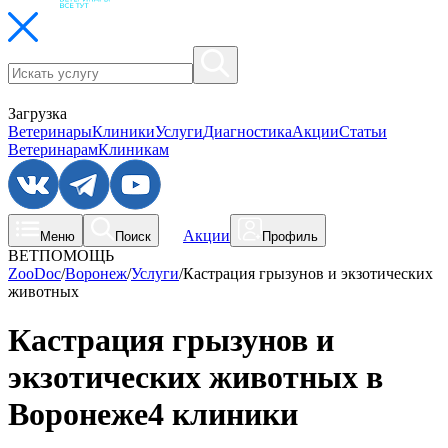
Загрузка
Ветеринары
Клиники
Услуги
Диагностика
Акции
Статьи
Ветеринарам
Клиникам
Акции
Меню
Поиск
Профиль
ВЕТПОМОЩЬ
ZooDoc
/
Воронеж
/
Услуги
/
Кастрация грызунов и экзотических
животных
Кастрация грызунов и
экзотических животных в
Воронеже
4 клиники