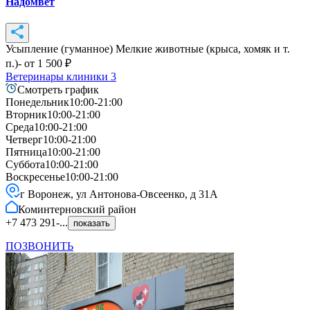
Надомвет
Усыпление (гуманное) Мелкие животные (крыса, хомяк и т.
п.)
- от
1 500
₽
Ветеринары клиники
3
Смотреть график
Понедельник
10:00-21:00
Вторник
10:00-21:00
Среда
10:00-21:00
Четверг
10:00-21:00
Пятница
10:00-21:00
Суббота
10:00-21:00
Воскресенье
10:00-21:00
г Воронеж, ул Антонова-Овсеенко, д 31А
Коминтерновский
район
+7 473 291-...
показать
ПОЗВОНИТЬ