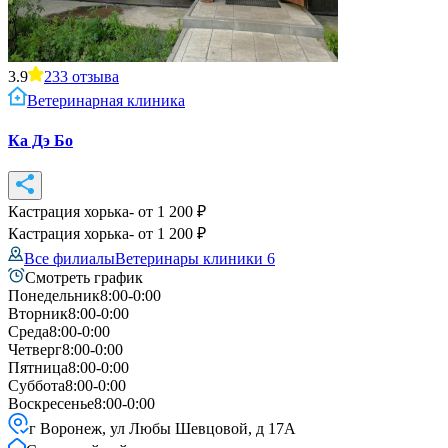
3.9
233
отзыва
Ветеринарная клиника
Ка Дэ Бо
Кастрация хорька
- от
1 200
₽
Кастрация хорька
- от
1 200
₽
Все филиалы
Ветеринары клиники
6
Смотреть график
Понедельник
8:00-0:00
Вторник
8:00-0:00
Среда
8:00-0:00
Четверг
8:00-0:00
Пятница
8:00-0:00
Суббота
8:00-0:00
Воскресенье
8:00-0:00
г Воронеж, ул Любы Шевцовой, д 17А