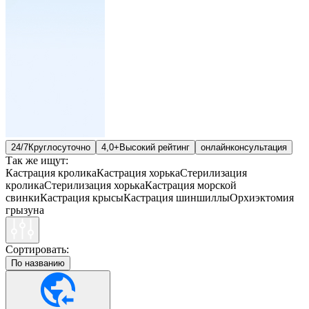
24/7
Круглосуточно
4,0+
Высокий рейтинг
онлайн
консультация
Так же ищут:
Кастрация кролика
Кастрация хорька
Стерилизация
кролика
Стерилизация хорька
Кастрация морской
свинки
Кастрация крысы
Кастрация шиншиллы
Орхиэктомия
грызуна
Сортировать:
По названию