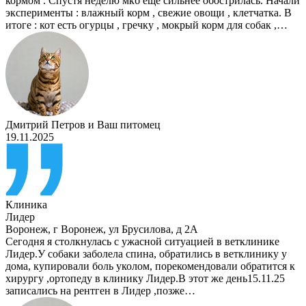
кормом . Спустя неделю мкб ещё сильнее обострилась. Начали
эксперименты : влажный корм , свежие овощи , клетчатка. В
итоге : кот есть огурцы , гречку , мокрый корм для собак ,…
Дмитрий Петров
и
Ваш питомец
19.11.2025
Клиника
Лидер
Воронеж
,
г Воронеж, ул Брусилова, д 2А
Сегодня я столкнулась с ужасной ситуацией в ветклинике
Лидер.У собаки заболела спина, обратились в ветклинику у
дома, купировали боль уколом, порекомендовали обратится к
хирургу ,ортопеду в клинику Лидер.В этот же день15.11.25
записались на рентген в Лидер ,позже…