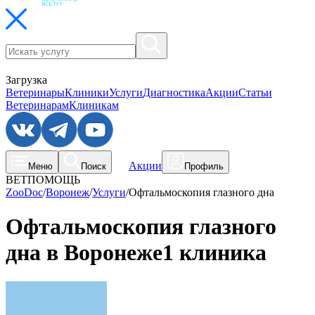
Загрузка
Ветеринары
Клиники
Услуги
Диагностика
Акции
Статьи
Ветеринарам
Клиникам
Акции
Меню
Поиск
Профиль
ВЕТПОМОЩЬ
ZooDoc
/
Воронеж
/
Услуги
/
Офтальмоскопия глазного дна
Офтальмоскопия глазного
дна в Воронеже
1 клиника