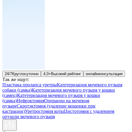
24/7
Круглосуточно
4,0+
Высокий рейтинг
онлайн
консультация
Так же ищут:
Пластика пролапса уретры
Катетеризация мочевого пузыря
собаки (самка)
Катетеризация мочевого пузыря у кошки
(самец)
Катетеризация мочевого пузыря у кошки
(самка)
Нефрэктомия
Операции на мочевом
пузыре
Скротэктомия (удаление мошонки при
кастрации)
Уретростомия коты
Цистотомия с удалением
опухоли мочевого пузыря