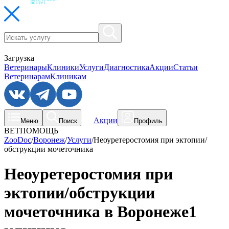
Загрузка
Ветеринары
Клиники
Услуги
Диагностика
Акции
Статьи
Ветеринарам
Клиникам
Акции
Меню
Поиск
Профиль
ВЕТПОМОЩЬ
ZooDoc
/
Воронеж
/
Услуги
/
Неоуретеростомия при эктопии/
обструкции мочеточника
Неоуретеростомия при
эктопии/обструкции
мочеточника в Воронеже
1