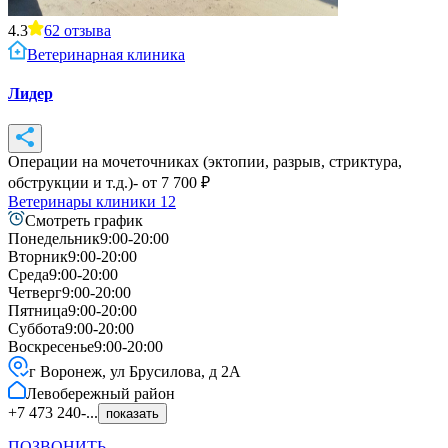
4.3
62
отзыва
Ветеринарная клиника
Лидер
Операции на мочеточниках (эктопии, разрыв, стриктура,
обструкции и т.д.)
- от
7 700
₽
Ветеринары клиники
12
Смотреть график
Понедельник
9:00-20:00
Вторник
9:00-20:00
Среда
9:00-20:00
Четверг
9:00-20:00
Пятница
9:00-20:00
Суббота
9:00-20:00
Воскресенье
9:00-20:00
г Воронеж, ул Брусилова, д 2А
Левобережный
район
+7 473 240-...
показать
ПОЗВОНИТЬ