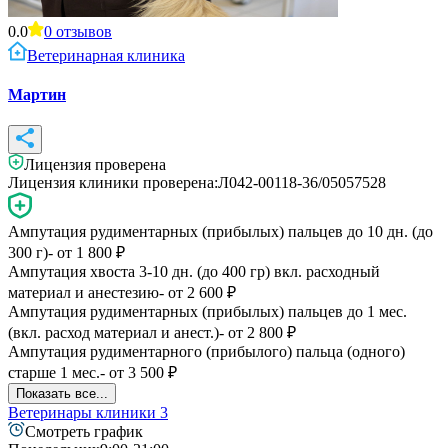
0.0
0
отзывов
Ветеринарная клиника
Мартин
Лицензия проверена
Лицензия клиники проверена:
Л042-00118-36/05057528
Ампутация рудиментарных (прибылых) пальцев до 10 дн. (до
300 г)
- от
1 800
₽
Ампутация хвоста 3-10 дн. (до 400 гр) вкл. расходный
материал и анестезию
- от
2 600
₽
Ампутация рудиментарных (прибылых) пальцев до 1 мес.
(вкл. расход материал и анест.)
- от
2 800
₽
Ампутация рудиментарного (прибылого) пальца (одного)
старше 1 мес.
- от
3 500
₽
Показать все...
Ветеринары клиники
3
Смотреть график