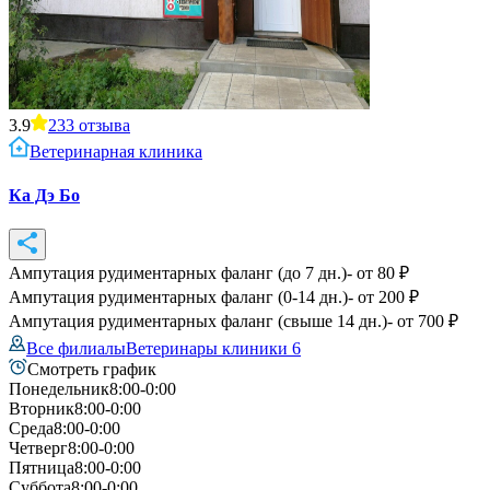
3.9
233
отзыва
Ветеринарная клиника
Ка Дэ Бо
Ампутация рудиментарных фаланг (до 7 дн.)
- от
80
₽
Ампутация рудиментарных фаланг (0-14 дн.)
- от
200
₽
Ампутация рудиментарных фаланг (свыше 14 дн.)
- от
700
₽
Все филиалы
Ветеринары клиники
6
Смотреть график
Понедельник
8:00-0:00
Вторник
8:00-0:00
Среда
8:00-0:00
Четверг
8:00-0:00
Пятница
8:00-0:00
Суббота
8:00-0:00