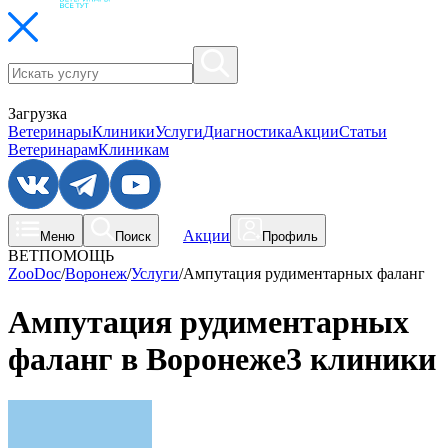
Загрузка
Ветеринары
Клиники
Услуги
Диагностика
Акции
Статьи
Ветеринарам
Клиникам
Акции
Меню
Поиск
Профиль
ВЕТПОМОЩЬ
ZooDoc
/
Воронеж
/
Услуги
/
Ампутация рудиментарных фаланг
Ампутация рудиментарных
фаланг в Воронеже
3 клиники