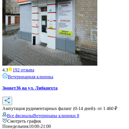
4.3
192
отзыва
Ветеринарная клиника
Зоовет36 на ул. Либкнехта
Ампутация рудиментарных фаланг (0-14 дней)
- от
1 460
₽
Все филиалы
Ветеринары клиники
8
Смотреть график
Понедельник
10:00-21:00