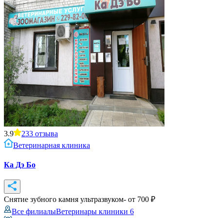
3.9
233
отзыва
Ветеринарная клиника
Ка Дэ Бо
Снятие зубного камня ультразвуком
- от
700
₽
Все филиалы
Ветеринары клиники
6