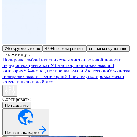
24/7
Круглосуточно
4,0+
Высокий рейтинг
онлайн
консультация
Так же ищут:
Полировка зубов
Гигиеническая чистка ротовой полости
перед операцией 2 кат.
УЗ-чистка, полировка эмали 3
категория
УЗ-чистка, полировка эмали 2 категория
УЗ-чистка,
полировка эмали 1 категория
УЗ-чистка, полировка эмали
котята и щенки до 8 мес
Сортировать:
По названию
Показать на карте