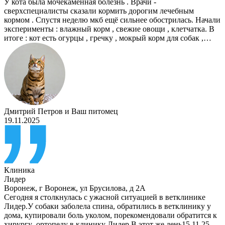
У кота была мочекаменная болезнь . Врачи -
сверхспециалисты сказали кормить дорогим лечебным
кормом . Спустя неделю мкб ещё сильнее обострилась. Начали
эксперименты : влажный корм , свежие овощи , клетчатка. В
итоге : кот есть огурцы , гречку , мокрый корм для собак ,…
Дмитрий Петров
и
Ваш питомец
19.11.2025
Клиника
Лидер
Воронеж
,
г Воронеж, ул Брусилова, д 2А
Сегодня я столкнулась с ужасной ситуацией в ветклинике
Лидер.У собаки заболела спина, обратились в ветклинику у
дома, купировали боль уколом, порекомендовали обратится к
хирургу ,ортопеду в клинику Лидер.В этот же день15.11.25