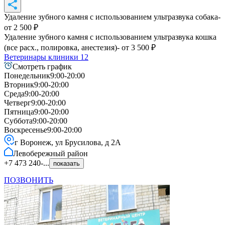
Удаление зубного камня с использованием ультразвука собака
-
от
2 500
₽
Удаление зубного камня с использованием ультразвука кошка
(все расх., полировка, анестезия)
- от
3 500
₽
Ветеринары клиники
12
Смотреть график
Понедельник
9:00-20:00
Вторник
9:00-20:00
Среда
9:00-20:00
Четверг
9:00-20:00
Пятница
9:00-20:00
Суббота
9:00-20:00
Воскресенье
9:00-20:00
г Воронеж, ул Брусилова, д 2А
Левобережный
район
+7 473 240-...
показать
ПОЗВОНИТЬ