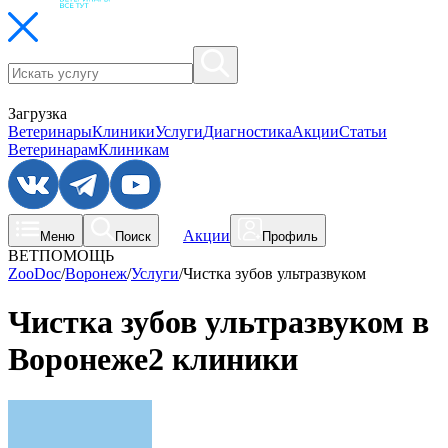
Загрузка
Ветеринары
Клиники
Услуги
Диагностика
Акции
Статьи
Ветеринарам
Клиникам
Акции
Меню
Поиск
Профиль
ВЕТПОМОЩЬ
ZooDoc
/
Воронеж
/
Услуги
/
Чистка зубов ультразвуком
Чистка зубов ультразвуком в
Воронеже
2 клиники