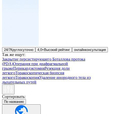
24/7
Круглосуточно
4,0+
Высокий рейтинг
онлайн
консультация
Так же ищут:
Закрытие персистирующего Боталлова протока
(PDA)
Операция при диафрагмальной
грыже
Перикардэктомия
Резекция доли
легкого
Торакоскопическая биопсия
легкого
Торакоскопия
Удаление инородного тела из
дыхательных путей
Сортировать:
По названию