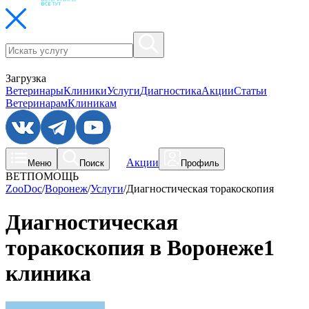
Загрузка
Ветеринары
Клиники
Услуги
Диагностика
Акции
Статьи
Ветеринарам
Клиникам
Акции
Меню
Поиск
Профиль
ВЕТПОМОЩЬ
ZooDoc
/
Воронеж
/
Услуги
/
Диагностическая торакоскопия
Диагностическая
торакоскопия в Воронеже
1
клиника