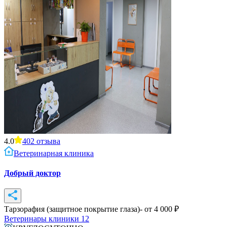
4.0
402
отзыва
Ветеринарная клиника
Добрый доктор
Тарзорафия (защитное покрытие глаза)
- от
4 000
₽
Ветеринары клиники
12