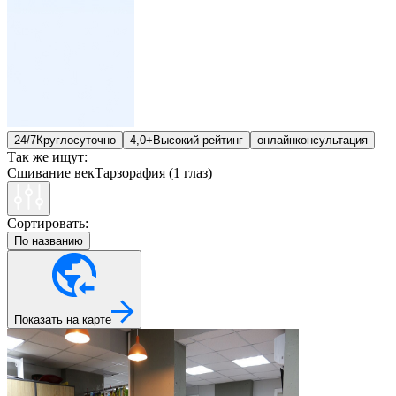
24/7
Круглосуточно
4,0+
Высокий рейтинг
онлайн
консультация
Так же ищут:
Сшивание век
Тарзорафия (1 глаз)
Сортировать:
По названию
Показать на карте