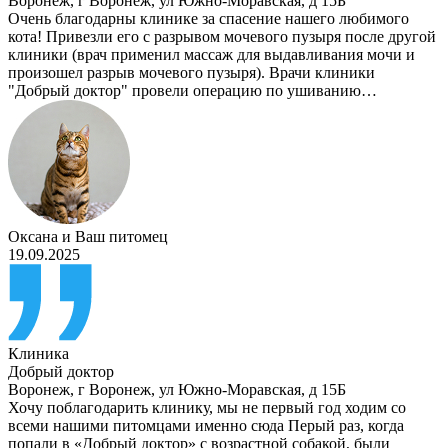
Воронеж
,
г Воронеж, ул Южно-Моравская, д 15Б
Очень благодарны клинике за спасение нашего любимого
кота! Привезли его с разрывом мочевого пузыря после другой
клиники (врач применил массаж для выдавливания мочи и
произошел разрыв мочевого пузыря). Врачи клиники
"Добрый доктор" провели операцию по ушиванию…
Оксана
и
Ваш питомец
19.09.2025
Клиника
Добрый доктор
Воронеж
,
г Воронеж, ул Южно-Моравская, д 15Б
Хочу поблагодарить клинику, мы не первый год ходим со
всеми нашими питомцами именно сюда Перый раз, когда
попали в «Добрый доктор» с возрастной собакой, были