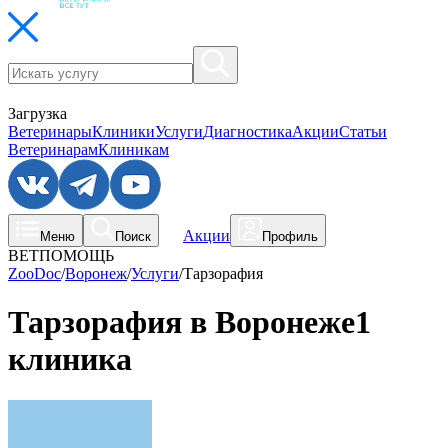
Загрузка
Ветеринары
Клиники
Услуги
Диагностика
Акции
Статьи
Ветеринарам
Клиникам
Акции
Меню
Поиск
Профиль
ВЕТПОМОЩЬ
ZooDoc
/
Воронеж
/
Услуги
/
Тарзорафия
Тарзорафия в Воронеже
1
клиника