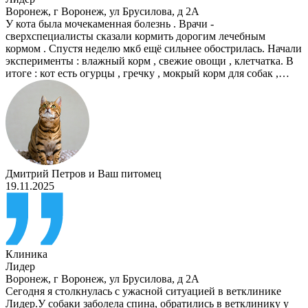
Воронеж
,
г Воронеж, ул Брусилова, д 2А
У кота была мочекаменная болезнь . Врачи -
сверхспециалисты сказали кормить дорогим лечебным
кормом . Спустя неделю мкб ещё сильнее обострилась. Начали
эксперименты : влажный корм , свежие овощи , клетчатка. В
итоге : кот есть огурцы , гречку , мокрый корм для собак ,…
Дмитрий Петров
и
Ваш питомец
19.11.2025
Клиника
Лидер
Воронеж
,
г Воронеж, ул Брусилова, д 2А
Сегодня я столкнулась с ужасной ситуацией в ветклинике
Лидер.У собаки заболела спина, обратились в ветклинику у