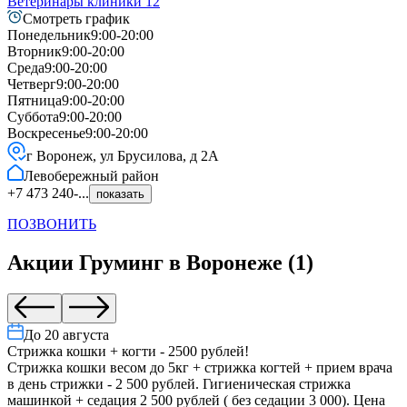
Ветеринары клиники
12
Смотреть график
Понедельник
9:00-20:00
Вторник
9:00-20:00
Среда
9:00-20:00
Четверг
9:00-20:00
Пятница
9:00-20:00
Суббота
9:00-20:00
Воскресенье
9:00-20:00
г Воронеж, ул Брусилова, д 2А
Левобережный
район
+7 473 240-...
показать
ПОЗВОНИТЬ
Акции
Груминг
в
Воронеже
(
1
)
До
20 августа
Стрижка кошки + когти - 2500 рублей!
Стрижка кошки весом до 5кг + стрижка когтей + прием врача
в день стрижки - 2 500 рублей. Гигиеническая стрижка
машинкой + седация 2 500 рублей ( без седации 3 000). Цена