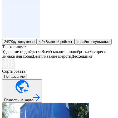
24/7
Круглосуточно
4,0+
Высокий рейтинг
онлайн
консультация
Так же ищут:
Удаление подшёрстка
Вычёсывание подшёрстка
Экспресс-
линька для собак
Вытягивание шерсти
Десхеддинг
Сортировать:
По названию
Показать на карте