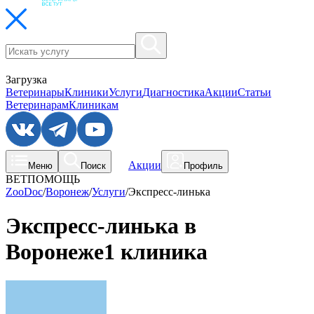
Загрузка
Ветеринары
Клиники
Услуги
Диагностика
Акции
Статьи
Ветеринарам
Клиникам
Акции
Меню
Поиск
Профиль
ВЕТПОМОЩЬ
ZooDoc
/
Воронеж
/
Услуги
/
Экспресс-линька
Экспресс-линька в
Воронеже
1 клиника