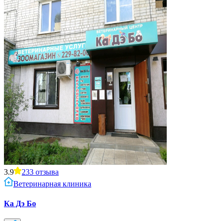
3.9
233
отзыва
Ветеринарная клиника
Ка Дэ Бо