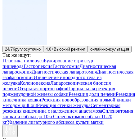
24/7
Круглосуточно
4,0+
Высокий рейтинг
онлайн
консультация
Так же ищут:
Пластика пилоруса
Бужирование стриктур
пищевода
Гастропексия
Гастротомия
Диагностическая
лапароскопия
Диагностическая лапаротомия
Диагностическая
эзофагоскопия
Извлечение инородного тела из
желудка
Колонопексия
Лапароскопическая биопсия
печени
Открытая портография
Парциальная резекция
поджелудочной железы собаки
Резекция доли печени
Резекция
кишечника кошки
Резекция новообразования прямой кишки
методом pull-out
Резекция стенки желудка
Сегментарная
резекция кишечника с наложением анастамоза
Спленэктомия
кошки и собаки до 10кг
Спленэктомия собаки 11-20
кг
Удаление лигатурного абсцесса культи матки