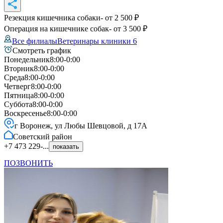
Резекция кишечника собаки
- от
2 500
₽
Операция на кишечнике собак
- от
3 500
₽
Все филиалы
Ветеринары клиники
6
Смотреть график
Понедельник
8:00-0:00
Вторник
8:00-0:00
Среда
8:00-0:00
Четверг
8:00-0:00
Пятница
8:00-0:00
Суббота
8:00-0:00
Воскресенье
8:00-0:00
г Воронеж, ул Любы Шевцовой, д 17А
Советский
район
+7 473 229-...
показать
ПОЗВОНИТЬ