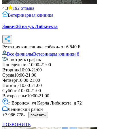
4.3
192
отзыва
Ветеринарная клиника
Зоовет36 на ул. Либкнехта
Резекция кишечника собаки
- от
6 840
₽
Все филиалы
Ветеринары клиники
8
Смотреть график
Понедельник
10:00-21:00
Вторник
10:00-21:00
Среда
10:00-21:00
Четверг
10:00-21:00
Пятница
10:00-21:00
Суббота
10:00-21:00
Воскресенье
10:00-21:00
г Воронеж, ул Карла Либкнехта, д 72
Ленинский
район
+7 966 778-...
показать
ПОЗВОНИТЬ