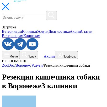
Загрузка
Ветеринары
Клиники
Услуги
Диагностика
Акции
Статьи
Ветеринарам
Клиникам
Акции
Меню
Поиск
Профиль
ВЕТПОМОЩЬ
ZooDoc
/
Воронеж
/
Услуги
/
Резекция кишечника собаки
Резекция кишечника собаки
в Воронеже
3 клиники